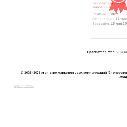
Разработать назван
заведения
:
Заказчик
Рента
:
Активирован
11 мар
:
Завершён
15 мая 20
Просмотров страницы: 6
© 2002–2026 Агентство маркетинговых коммуникаций "Е-генерато
хол
Архив
Статьи