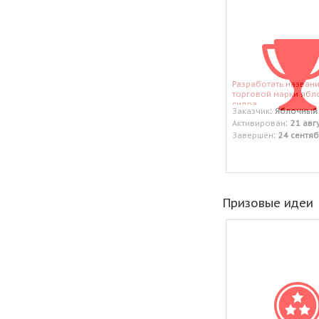
Разработать назван
торговой марки ябл
сидра.
:
Заказчик
Яблочный 
:
Активирован
21 авг
:
Завершён
24 сентяб
Призовые идеи