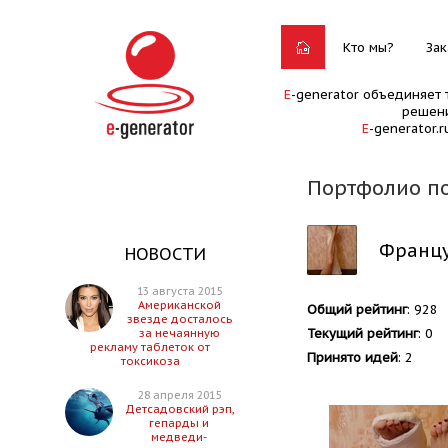
Кто мы?
Зак
E
-generator объединяет 
решени
E
-generator.
Портфолио по
Францу
НОВОСТИ
13 августа 2015
Американской
Общий рейтинг
: 928
звезде досталось
Текущий рейтинг
: 0
за нечаянную
рекламу таблеток от
Принято идей
: 2
токсикоза
28 апреля 2015
Детсадовский рэп,
гепарды и
медведи-