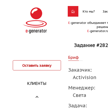
Кто мы?
Зак
E
-generator объединяет 
решени
E
-generator.
Задание #282
Бриф
Оставить заявку
Заказчик:
Activision
КЛИЕНТЫ
Менеджер:
Света
Задача: