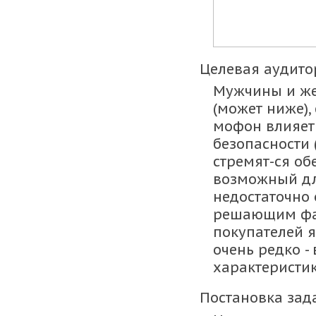
Целевая аудито
Мужчины и же
(может ниже),
мофон влияет 
безопасности 
стремят-ся об
возможный дл
недостаточно 
решающим фак
покупателей яв
очень редко -
характеристи
Постановка зад