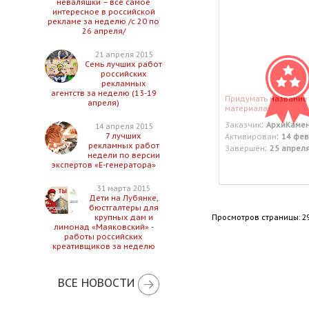
неваляшки – все самое
интересное в российской
рекламе за неделю /с 20 по
26 апреля/
21 апреля 2015
Семь лучших работ
российских
рекламных
агентств за неделю (13-19
Придумать название
апреля)
материала
:
Заказчик
АрхиКаме
14 апреля 2015
:
7 лучших
Активирован
14 фев
рекламных работ
:
Завершён
25 апрел
недели по версии
экспертов «Е-генератора»
31 марта 2015
Дети на Лубянке,
бюстгалтеры для
Просмотров страницы: 2
крупных дам и
лимонад «Маяковский» -
работы российских
креативщиков за неделю
ВСЕ НОВОСТИ