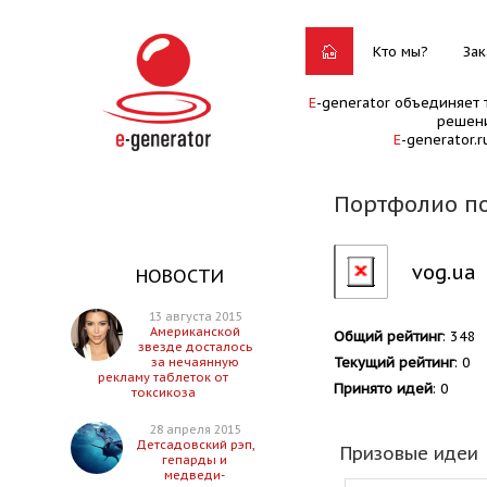
Кто мы?
Зак
E
-generator объединяет 
решени
E
-generator.
Портфолио по
vog.ua
НОВОСТИ
13 августа 2015
Американской
Общий рейтинг
: 348
звезде досталось
Текущий рейтинг
: 0
за нечаянную
рекламу таблеток от
Принято идей
: 0
токсикоза
28 апреля 2015
Детсадовский рэп,
Призовые идеи
гепарды и
медведи-