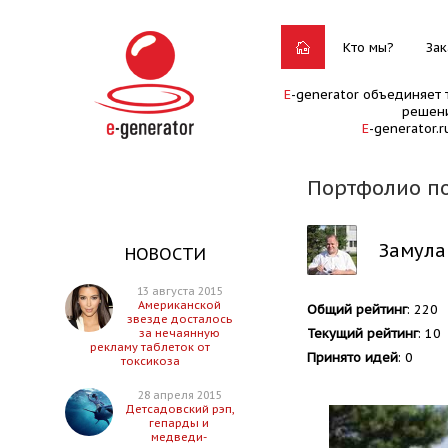
Кто мы?
Зак
E
-generator объединяет 
решени
E
-generator.
Портфолио п
Замула
НОВОСТИ
13 августа 2015
Американской
Общий рейтинг
: 220
звезде досталось
Текущий рейтинг
: 10
за нечаянную
рекламу таблеток от
Принято идей
: 0
токсикоза
28 апреля 2015
Детсадовский рэп,
гепарды и
медведи-