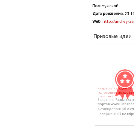
Пол:
мужской
Дата рождения:
23.1
Web:
http://andrey-za
Призовые идеи
Разработка идей тек
голосовых поздравл
розыгрышей.
:
Заказчик
Развлекат
портал www.luchshen
:
Активирован
16 окт
:
Завершён
13 ноябр