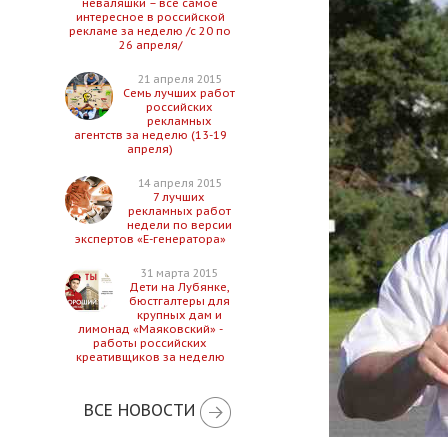
неваляшки – все самое
интересное в российской
рекламе за неделю /с 20 по
26 апреля/
21 апреля 2015
Семь лучших работ
российских
рекламных
агентств за неделю (13-19
апреля)
14 апреля 2015
7 лучших
рекламных работ
недели по версии
экспертов «Е-генератора»
31 марта 2015
Дети на Лубянке,
бюстгалтеры для
крупных дам и
лимонад «Маяковский» -
работы российских
креативщиков за неделю
ВСЕ НОВОСТИ