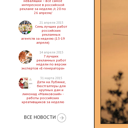
неваляшки – все самое
интересное в российской
рекламе за неделю /с 20 по
26 апреля/
21 апреля 2015
Семь лучших работ
российских
рекламных
агентств за неделю (13-19
апреля)
14 апреля 2015
7 лучших
рекламных работ
недели по версии
экспертов «Е-генератора»
31 марта 2015
Дети на Лубянке,
бюстгалтеры для
крупных дам и
лимонад «Маяковский» -
работы российских
креативщиков за неделю
ВСЕ НОВОСТИ