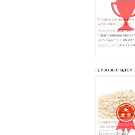
Придумать название
для кошек и собак
:
Заказчик
ООО "УК
"Центральная линия"
:
Активирован
08 апр
:
Завершён
20 мая 20
Призовые идеи
Придумать словесну
торговую марку для
арахиса
:
Заказчик
Энгиро