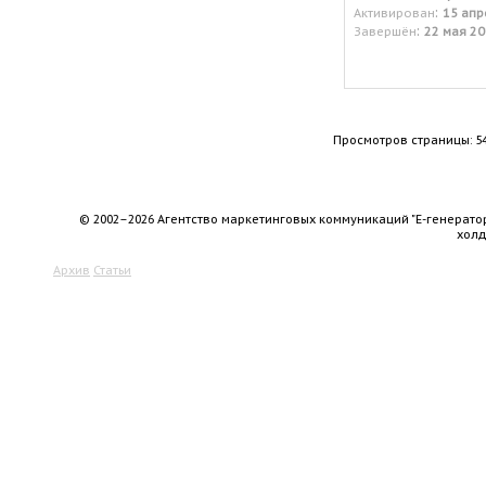
:
Активирован
15 апр
:
Завершён
22 мая 20
Просмотров страницы: 5
© 2002–2026 Агентство маркетинговых коммуникаций "Е-генерато
хол
Архив
Статьи