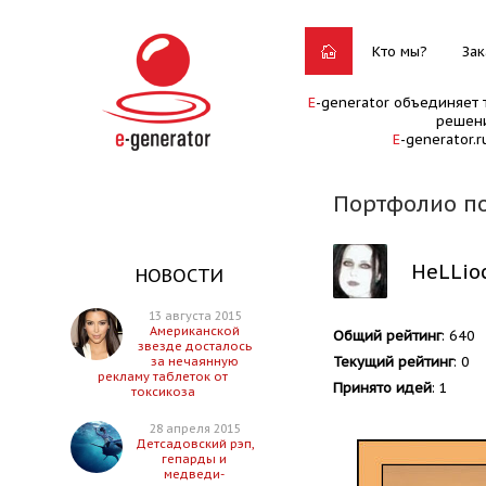
Кто мы?
Зак
E
-generator объединяет 
решени
E
-generator.
Портфолио по
HeLLio
НОВОСТИ
13 августа 2015
Американской
Общий рейтинг
: 640
звезде досталось
Текущий рейтинг
: 0
за нечаянную
рекламу таблеток от
Принято идей
: 1
токсикоза
28 апреля 2015
Детсадовский рэп,
гепарды и
медведи-