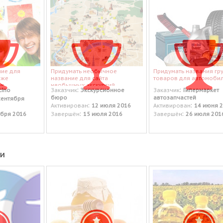
ние для
Придумать необычное
Придумать названия гр
аже
название для сайта
товаров для автомоби
в.
необычных экскурсий
:
:
cino
Заказчик
Экскурсионное
Заказчик
Гипермаркет
бюро
автозапчастей
сентября
:
:
Активирован
12 июля 2016
Активирован
14 июня 
:
:
ября 2016
Завершён
15 июля 2016
Завершён
26 июля 201
еи