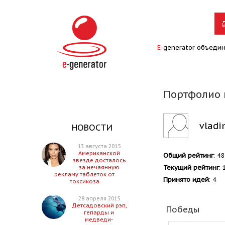
E
-generator объеди
Портфолио 
vladi
НОВОСТИ
13 августа 2015
Американской
Общий рейтинг
: 4
звезде досталось
Текущий рейтинг
: 
за нечаянную
рекламу таблеток от
Принято идей
: 4
токсикоза
28 апреля 2015
Детсадовский рэп,
Победы
гепарды и
медведи-