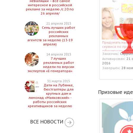
неваляшки – все самое
интересное в российской
рекламе за неделю /с 20 по
26 апреля/
21 апреля 2015
Семь лучших работ
российских
рекламных
агентств за неделю (13-19
Придумать назва
апреля)
сервиса по прод
обучающих курсо
:
Заказчик
Cappuc
14 апреля 2015
:
7 лучших
Активирован
21 
рекламных работ
2016
недели по версии
:
Завершён
28 но
экспертов «Е-генератора»
31 марта 2015
Дети на Лубянке,
бюстгалтеры для
Призовые ид
крупных дам и
лимонад «Маяковский» -
работы российских
креативщиков за неделю
ВСЕ НОВОСТИ