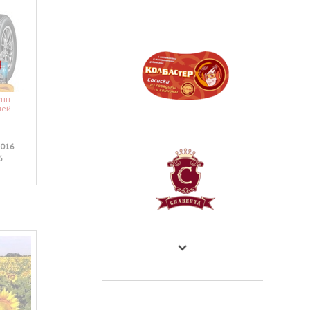
упп
Придумать название для
лей
газированных напитков
:
Заказчик
Рекламное
агентство КТ
:
2016
Активирован
29 января 2015
:
6
Завершён
23 июня 2015