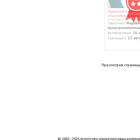
Придумать назва
спортивно-оздор
комплекса.
:
Заказчик
Индиви
предприниматель
:
Активирован
01 
:
Завершён
25 авг
Просмотров страницы
© 2002–2026 Агентство маркетинговых коммун