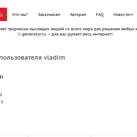
Кто мы?
Заказчикам
Авторам
FAQ
Новости
няет творчески мыслящих людей со всего мира для решения любых к
E
-generator.ru — для вас думает весь интернет!
пользователя vladim
m
82
15