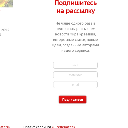
Подпишитесь
на рассылку
я
Придумать название для сети
фаст-фуда
:
Заказчик
Сеть фаст-фуда
Не чаще одного раза в
:
Активирован
11 сентября
неделю мы рассылаем
 2015
2014
новости мира креатива,
:
5
Завершён
01 октября 2014
интересные статьи, новые
идеи, созданные авторами
нашего сервиса.
ator.ru
Проект холдинга
«Е-генератор»