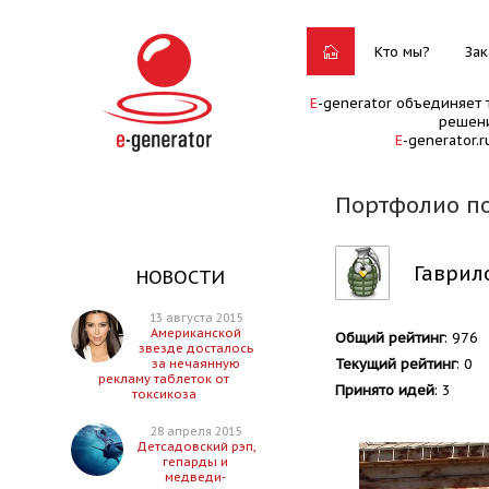
Кто мы?
Зак
E
-generator объединяет 
решени
E
-generator.
Портфолио п
Гаврил
НОВОСТИ
13 августа 2015
Американской
Общий рейтинг
: 976
звезде досталось
Текущий рейтинг
: 0
за нечаянную
рекламу таблеток от
Принято идей
: 3
токсикоза
28 апреля 2015
Детсадовский рэп,
гепарды и
медведи-