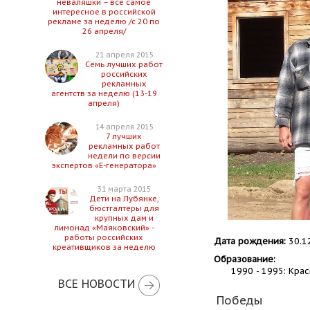
неваляшки – все самое
интересное в российской
рекламе за неделю /с 20 по
26 апреля/
21 апреля 2015
Семь лучших работ
российских
рекламных
агентств за неделю (13-19
апреля)
14 апреля 2015
7 лучших
рекламных работ
недели по версии
экспертов «Е-генератора»
31 марта 2015
Дети на Лубянке,
бюстгалтеры для
крупных дам и
лимонад «Маяковский» -
работы российских
Дата рождения:
30.1
креативщиков за неделю
Образование:
1990 - 1995: Кра
ВСЕ НОВОСТИ
Победы