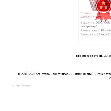
Сочинить рифмован
слоган/куплет
:
Заказчик
ООО "АМК 
генератор"
:
Активирован
02 окт
:
Завершён
16 октяб
Просмотров страницы: 5
© 2002–2026 Агентство маркетинговых коммуникаций "Е-генерато
хол
Архив
Статьи