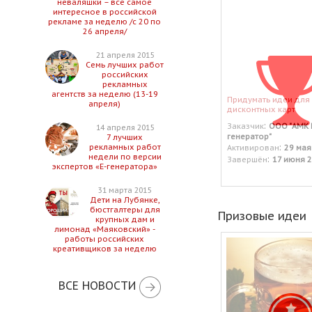
неваляшки – все самое
интересное в российской
рекламе за неделю /с 20 по
26 апреля/
21 апреля 2015
Семь лучших работ
российских
рекламных
агентств за неделю (13-19
Придумать идеи для
апреля)
дисконтных карт
:
Заказчик
ООО "АМК 
14 апреля 2015
генератор"
7 лучших
:
рекламных работ
Активирован
29 мая
недели по версии
:
Завершён
17 июня 
экспертов «Е-генератора»
31 марта 2015
Дети на Лубянке,
бюстгалтеры для
Призовые идеи
крупных дам и
лимонад «Маяковский» -
работы российских
креативщиков за неделю
ВСЕ НОВОСТИ