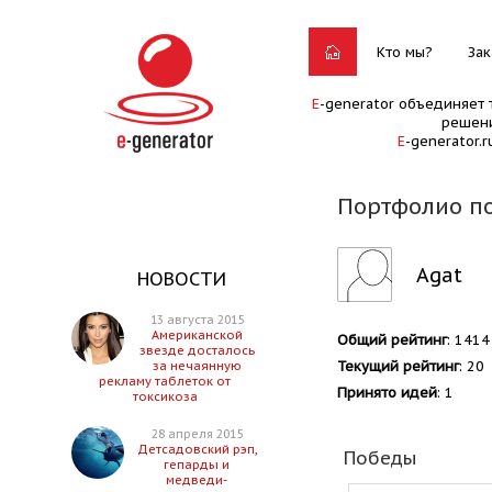
Кто мы?
Зак
E
-generator объединяет 
решени
E
-generator.
Портфолио по
Agat
НОВОСТИ
13 августа 2015
Американской
Общий рейтинг
: 1414
звезде досталось
Текущий рейтинг
: 20
за нечаянную
рекламу таблеток от
Принято идей
: 1
токсикоза
28 апреля 2015
Детсадовский рэп,
Победы
гепарды и
медведи-